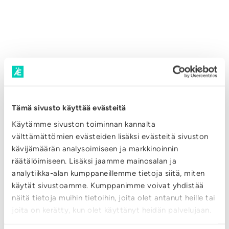
Tämä sivusto käyttää evästeitä
Käytämme sivuston toiminnan kannalta
välttämättömien evästeiden lisäksi evästeitä sivuston
kävijämäärän analysoimiseen ja markkinoinnin
räätälöimiseen. Lisäksi jaamme mainosalan ja
analytiikka-alan kumppaneillemme tietoja siitä, miten
käytät sivustoamme. Kumppanimme voivat yhdistää
SÄHKÖSOPIMUKSEN
näitä tietoja muihin tietoihin, joita olet antanut heille tai
PERUUTTAMINEN
joita on kerätty, kun olet käyttänyt heidän palvelujaan.