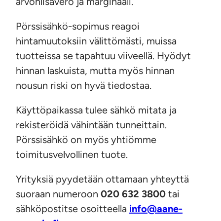
arvonlisävero ja marginaali.
Pörssisähkö-sopimus reagoi
hintamuutoksiin välittömästi, muissa
tuotteissa se tapahtuu viiveellä. Hyödyt
hinnan laskuista, mutta myös hinnan
nousun riski on hyvä tiedostaa.
Käyttöpaikassa tulee sähkö mitata ja
rekisteröidä vähintään tunneittain.
Pörssisähkö on myös yhtiömme
toimitusvelvollinen tuote.
Yrityksiä pyydetään ottamaan yhteyttä
suoraan numeroon
020 632 3800
tai
sähköpostitse osoitteella
info@aane-