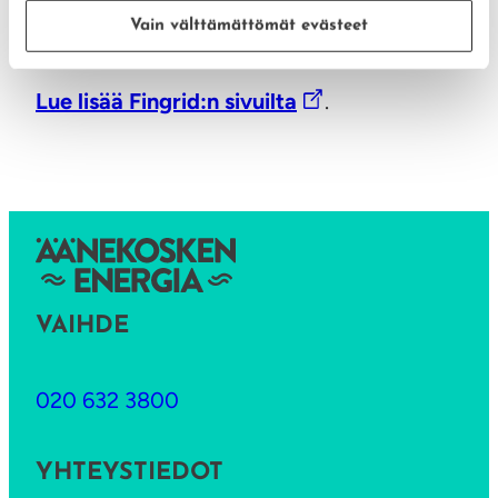
on mahdollista ladata kätevästi iPhonelle,
Vain välttämättömät evästeet
Androidille ja myös Windows Phonelle.
Lue lisää Fingrid:n sivuilta
.
VAIHDE
020 632 3800
YHTEYSTIEDOT