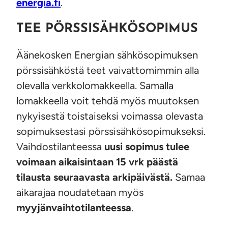
energia.fi
.
TEE PÖRSSI­SÄHKÖ­SOPIMUS
Äänekosken Energian sähkösopimuksen
pörssisähköstä teet vaivattomimmin alla
olevalla verkkolomakkeella. Samalla
lomakkeella voit tehdä myös muutoksen
nykyisestä toistaiseksi voimassa olevasta
sopimuksestasi pörssisähkösopimukseksi.
Vaihdostilanteessa
uusi sopimus tulee
voimaan aikaisintaan 15 vrk päästä
tilausta seuraavasta arkipäivästä.
Samaa
aikarajaa noudatetaan myös
myyjänvaihtotilanteessa
.