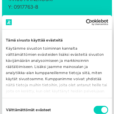
m
Y: 0917763-8
a
a
a
n
–
info@aane-energia.fi
a
k
i
a
Tämä sivusto käyttää evästeitä
Aukioloajat
k
t
Käytämme sivuston toiminnan kannalta
MA-PE: 8 – 15
a
s
välttämättömien evästeiden lisäksi evästeitä sivuston
k
o
kävijämäärän analysoimiseen ja markkinoinnin
Ota yhteyttä
a
räätälöimiseen. Lisäksi jaamme mainosalan ja
v
analytiikka-alan kumppaneillemme tietoja siitä, miten
u
i
käytät sivustoamme. Kumppanimme voivat yhdistää
t
d
näitä tietoja muihin tietoihin, joita olet antanut heille tai
e
e
joita on kerätty, kun olet käyttänyt heidän palvelujaan.
e
ASIAKASPALVELU
o
n
Suostumuksen
!
Välttämättömät evästeet
valinta