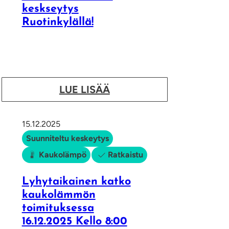
o
keskseytys
h
Ruotinkylällä!
t
o
v
u
:
LUE LISÄÄ
o
V
t
i
15.12.2025
o
a
Suunniteltu keskeytys
L
s
Kaukolämpö
Ratkaistu
ö
t
n
a
Lyhytaikainen katko
n
kaukolämmön
a
r
toimituksessa
i
o
16.12.2025 Kello 8:00
h