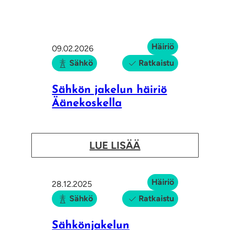
Häiriö
09.02.2026
Sähkö
Ratkaistu
Sähkön jakelun häiriö
Äänekoskella
:
LUE LISÄÄ
S
ä
Häiriö
28.12.2025
h
Sähkö
Ratkaistu
k
ö
Sähkönjakelun