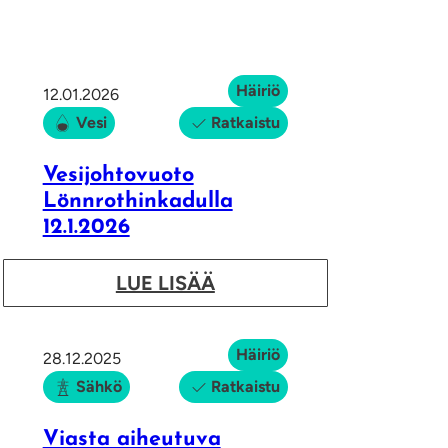
Häiriö
12.01.2026
Vesi
Ratkaistu
Vesijohtovuoto
Lönnrothinkadulla
12.1.2026
:
LUE LISÄÄ
V
e
Häiriö
28.12.2025
s
Sähkö
Ratkaistu
i
j
Viasta aiheutuva