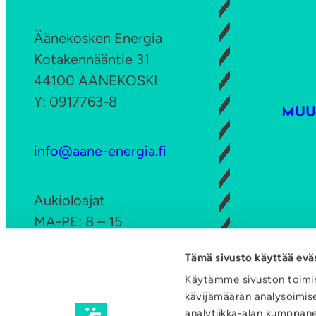
k
n
E
ö
y
Äänekosken Energia
t
k
t
Kotakennääntie 31
e
a
1
44100 ÄÄNEKOSKI
l
t
7
Y: 0917763-8
ä
k
MUU
:
l
o
5
a
info@aane-energia.fi
5
h
d
Aukioloajat
e
MA-PE: 8 – 15
s
s
Tämä sivusto käyttää evä
Ota yhteyttä
a
Käytämme sivuston toimin
LI
j
kävijämäärän analysoimise
analytiikka-alan kumppan