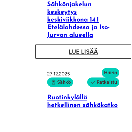
o
Sähkönjakelun
keskeytys
h
keskiviikkona 14.1
t
Etelälahdessa ja Iso-
o
Jurvon alueella
v
u
:
LUE LISÄÄ
o
S
d
ä
Häiriö
27.12.2025
o
h
Sähkö
Ratkaistu
n
k
k
ö
Ruotinkylällä
o
n
hetkellinen sähkökatko
r
j
j
a
a
k