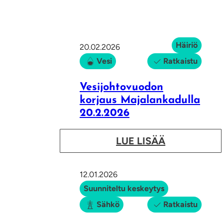
Häiriö
20.02.2026
Vesi
Ratkaistu
Vesijohtovuodon
korjaus Majalankadulla
20.2.2026
:
LUE LISÄÄ
V
e
12.01.2026
s
Suunniteltu keskeytys
i
Sähkö
Ratkaistu
j