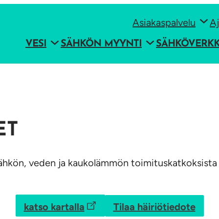
Asiakaspalvelu
Aj
VESI
SÄHKÖN MYYNTI
SÄHKÖVERK
ET
a sähkön, veden ja kaukolämmön toimituskatkoksista
Tilaa häiriötiedote
katso kartalla