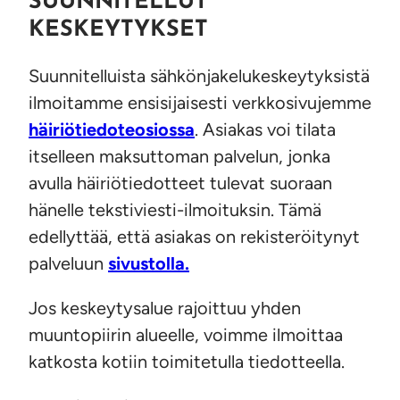
SUUNNITELLUT
KESKEYTYKSET
Suunnitelluista sähkönjakelukeskeytyksistä
ilmoitamme ensisijaisesti verkkosivujemme
häiriötiedoteosiossa
. Asiakas voi tilata
itselleen maksuttoman palvelun, jonka
avulla häiriötiedotteet tulevat suoraan
hänelle tekstiviesti-ilmoituksin. Tämä
edellyttää, että asiakas on rekisteröitynyt
palveluun
sivustolla.
Jos keskeytysalue rajoittuu yhden
muuntopiirin alueelle, voimme ilmoittaa
katkosta kotiin toimitetulla tiedotteella.