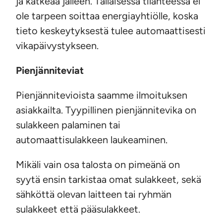
ja katkeaa jälleen. Tällaisessa tilanteessa ei
ole tarpeen soittaa energiayhtiölle, koska
tieto keskeytyksestä tulee automaattisesti
vikapäivystykseen.
Pienjänniteviat
Pienjännitevioista saamme ilmoituksen
asiakkailta. Tyypillinen pienjännitevika on
sulakkeen palaminen tai
automaattisulakkeen laukeaminen.
Mikäli vain osa talosta on pimeänä on
syytä ensin tarkistaa omat sulakkeet, sekä
sähköttä olevan laitteen tai ryhmän
sulakkeet että pääsulakkeet.