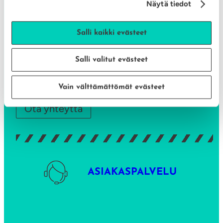
Näytä tiedot
info@aane-energia.fi
Salli kaikki evästeet
Salli valitut evästeet
Aukioloajat
MA-PE: 8 – 15
Vain välttämättömät evästeet
Ota yhteyttä
ASIAKASPALVELU