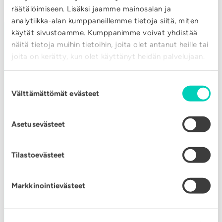
räätälöimiseen. Lisäksi jaamme mainosalan ja
analytiikka-alan kumppaneillemme tietoja siitä, miten
käytät sivustoamme. Kumppanimme voivat yhdistää
näitä tietoja muihin tietoihin, joita olet antanut heille tai
joita on kerätty, kun olet käyttänyt heidän palvelujaan.
VAIHDE
Suostumuksen
Välttämättömät evästeet
valinta
020 632 3800
Asetusevästeet
YHTEYSTIEDOT
Tilastoevästeet
Äänekosken Energia
Kotakennääntie 31
Markkinointievästeet
44100 ÄÄNEKOSKI
Y: 0917763-8