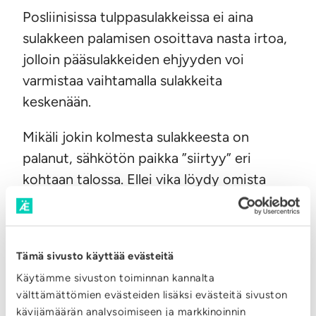
Posliinisissa tulppasulakkeissa ei aina
sulakkeen palamisen osoittava nasta irtoa,
jolloin pääsulakkeiden ehjyyden voi
varmistaa vaihtamalla sulakkeita
keskenään.
Mikäli jokin kolmesta sulakkeesta on
palanut, sähkötön paikka ”siirtyy” eri
kohtaan talossa. Ellei vika löydy omista
laitteista, pyydämme ottamaan yhteyttä
Äänekosken Energian vikapäivystykseen.
Äänekosken Energian vikapäivystys p.
020
Tämä sivusto käyttää evästeitä
632 3899
Käytämme sivuston toiminnan kannalta
välttämättömien evästeiden lisäksi evästeitä sivuston
kävijämäärän analysoimiseen ja markkinoinnin