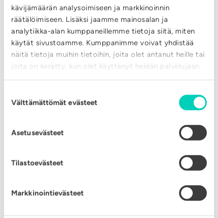
kävijämäärän analysoimiseen ja markkinoinnin
räätälöimiseen. Lisäksi jaamme mainosalan ja
analytiikka-alan kumppaneillemme tietoja siitä, miten
käytät sivustoamme. Kumppanimme voivat yhdistää
näitä tietoja muihin tietoihin, joita olet antanut heille tai
joita on kerätty, kun olet käyttänyt heidän palvelujaan.
VAIHDE
Suostumuksen
Välttämättömät evästeet
valinta
020 632 3800
Asetusevästeet
YHTEYSTIEDOT
Tilastoevästeet
Äänekosken Energia
Markkinointievästeet
Kotakennääntie 31