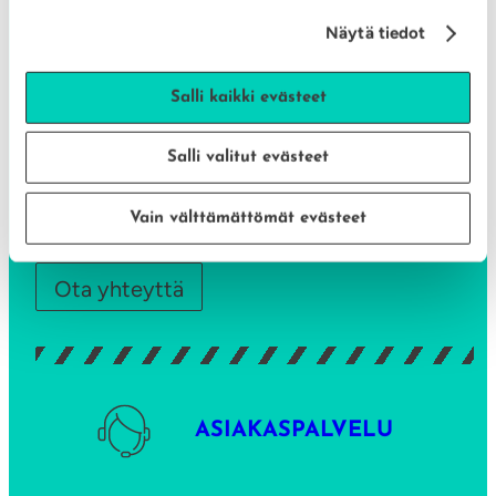
44100 ÄÄNEKOSKI
Y: 0917763-8
Näytä tiedot
Salli kaikki evästeet
info@aane-energia.fi
Salli valitut evästeet
Aukioloajat
Vain välttämättömät evästeet
MA-PE: 8 – 15
Ota yhteyttä
ASIAKASPALVELU