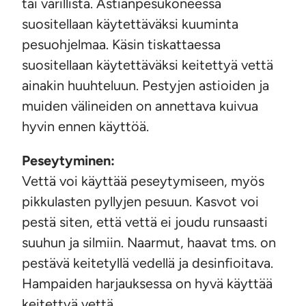
tai värillistä. Astianpesukoneessa
suositellaan käytettäväksi kuuminta
pesuohjelmaa. Käsin tiskattaessa
suositellaan käytettäväksi keitettyä vettä
ainakin huuhteluun. Pestyjen astioiden ja
muiden välineiden on annettava kuivua
hyvin ennen käyttöä.
Peseytyminen:
Vettä voi käyttää peseytymiseen, myös
pikkulasten pyllyjen pesuun. Kasvot voi
pestä siten, että vettä ei joudu runsaasti
suuhun ja silmiin. Naarmut, haavat tms. on
pestävä keitetyllä vedellä ja desinfioitava.
Hampaiden harjauksessa on hyvä käyttää
keitettyä vettä.