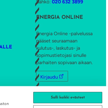
Sähkö:
020 632 3899
ENERGIA ONLINE
Energia Online -palvelussa
pääset seuraamaan
ALLE
kulutus-, laskutus- ja
sopimustietojasi sinulle
parhaiten sopivaan aikaan.
Kirjaudu
TILAA UUTISKIRJE
Salli kaikki evästeet
uston