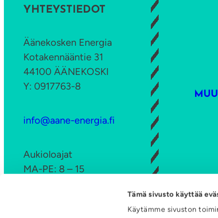
YHTEYSTIEDOT
Äänekosken Energia
Kotakennääntie 31
44100 ÄÄNEKOSKI
Y: 0917763-8
MUU
info@aane-energia.fi
Aukioloajat
MA-PE: 8 – 15
Tämä sivusto käyttää evä
Ota yhteyttä
Käytämme sivuston toimin
LI