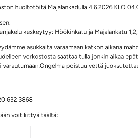
oston huoltotöitä Majalankadulla 4.6.2026 KLO 04
sen.
njakelu keskeytyy: Höökinkatu ja Majalankatu 1,2,3
 Pyydämme asukkaita varaamaan katkon aikana mahd
delleen verkostosta saattaa tulla jonkin aikaa epäta
ti varautumaan.Ongelma poistuu vettä juoksutetta
020 632 3868
n voit liittyä täältä: