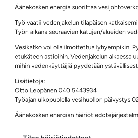
Äänekosken energia suorittaa vesijohtoverk
Työ vaatii vedenjakelun tilapäisen katkaisemi
Työn aikana seuraavien katujen/alueiden vede
Vesikatko voi olla ilmoitettua lyhyempikin.
etukäteen astioihin. Vedenjakelun alkaessa uu
mihin vedenkäyttäjiä pyydetään ystävällises
Lisätietoja:
Otto Leppänen 040 5443934
Työajan ulkopuolella vesihuollon päivystys 
Äänekosken energian häiriötiedotejärjestelmää