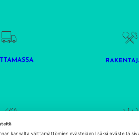
TTAMASSA
RAKENTAJ
steitä
nan kannalta välttämättömien evästeiden lisäksi evästeitä siv
ITTYMÄT