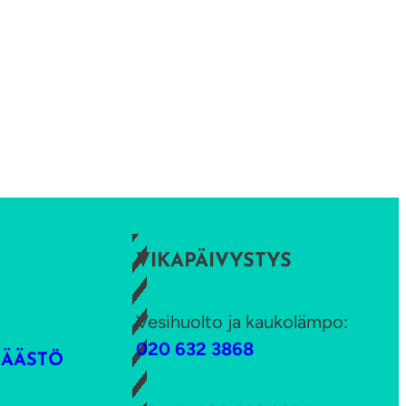
VIKAPÄIVYSTYS
Vesihuolto ja kaukolämpo:
020 632 3868
SÄÄSTÖ