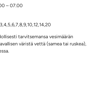
.00 – 07.00
,4,5,6,7,8,9,10,12,14,20
ollisesti tarvitsemansa vesimäärän
vallisen väristä vettä (samea tai ruskea),
essa.