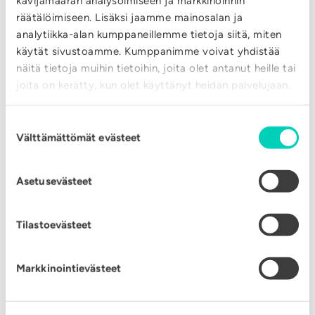
kävijämäärän analysoimiseen ja markkinoinnin
räätälöimiseen. Lisäksi jaamme mainosalan ja
Säätökeskus Siemens RVD 144
analytiikka-alan kumppaneillemme tietoja siitä, miten
käytät sivustoamme. Kumppanimme voivat yhdistää
Ensiö- ja toisiopuolen sulut sekä
näitä tietoja muihin tietoihin, joita olet antanut heille tai
joita on kerätty, kun olet käyttänyt heidän palvelujaan.
ensiöpuolen paine- ja lämpömittarit
Lämmityspumpulla virtauskytkin ja
Suostumuksen
Välttämättömät evästeet
valinta
pysäytystermostaatti
Asetusevästeet
Tilastoevästeet
Markkinointievästeet
Asennus kattilan tilalle noin 2000 – 2500