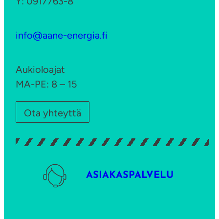
Y: 0917763-8
info@aane-energia.fi
Aukioloajat
MA-PE: 8 – 15
Ota yhteyttä
ASIAKASPALVELU