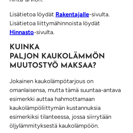
Lisätietoa löydät
Rakentajalle
-sivulta.
Lisätietoa liittymähinnoista löydät
Hinnasto
-sivulta.
KUINKA
PALJON KAUKOLÄMMÖN
MUUTOSTYÖ MAKSAA?
Jokainen kaukolämpötarjous on
omanlaisensa, mutta tämä suuntaa-antava
esimerkki auttaa hahmottamaan
kaukolämpöliittymän kustannuksia
esimerkiksi tilanteessa, jossa siirrytään
öljylämmityksestä kaukolämpöön.