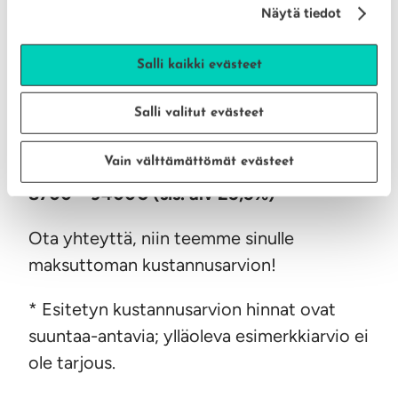
€ (sis. alv 25,5%)*
Näytä tiedot
Arvio ei sisällä öljysäiliön poistoa.
Asennustyöt tehdään urakoitsijan
Salli kaikki evästeet
toimesta tuntityönä.
Salli valitut evästeet
3) ARVIO
KOKONAISKUSTANNUKSISTA
Vain välttämättömät evästeet
Laite, liittymä ja asennus yhteensä noin
8700 – 9400€ (sis. alv 25,5%)*
Ota yhteyttä, niin teemme sinulle
maksuttoman kustannusarvion!
* Esitetyn kustannusarvion hinnat ovat
suuntaa-antavia; ylläoleva esimerkkiarvio ei
ole tarjous.