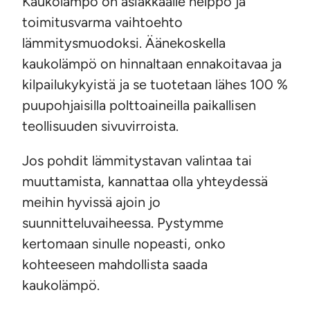
Kaukolämpö on asiakkaalle helppo ja
toimitusvarma vaihtoehto
lämmitysmuodoksi. Äänekoskella
kaukolämpö on hinnaltaan ennakoitavaa ja
kilpailukykyistä ja se tuotetaan lähes 100 %
puupohjaisilla polttoaineilla paikallisen
teollisuuden sivuvirroista.
Jos pohdit lämmitystavan valintaa tai
muuttamista, kannattaa olla yhteydessä
meihin hyvissä ajoin jo
suunnitteluvaiheessa. Pystymme
kertomaan sinulle nopeasti, onko
kohteeseen mahdollista saada
kaukolämpö.