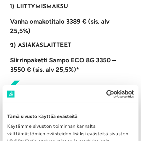
1) LIITTYMISMAKSU
Vanha omakotitalo 3389 € (sis. alv
25,5%)
2) ASIAKASLAITTEET
Siirrinpaketti Sampo ECO 8G 3350 –
3550
€ (sis. alv 25,5%)*
Sopii saneeraukseen, patteri-
ja lattialämmitykseen
2-piirinen Siemens ilman KVP
Tämä sivusto käyttää evästeitä
Käytämme sivuston toiminnan kannalta
Lämmityspumppu Grundfos Alpha 2
välttämättömien evästeiden lisäksi evästeitä sivuston
25-60.