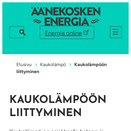
Energia online
Etusivu
Kaukolämpö
Kaukolämpöön
liittyminen
KAUKOLÄMPÖÖN
LIITTYMINEN