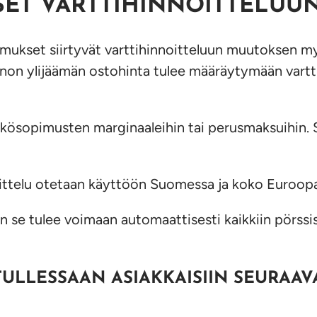
ET VARTTIHINNOITTELUU
mukset siirtyvät varttihinnoitteluun muutoksen m
on ylijäämän ostohinta tulee määräytymään varttit
ähkösopimusten marginaaleihin tai perusmaksuihin.
ttelu otetaan käyttöön Suomessa ja koko Euroopas
aan se tulee voimaan automaattisesti kaikkiin pö
LLESSAAN ASIAKKAISIIN SEURAAVA