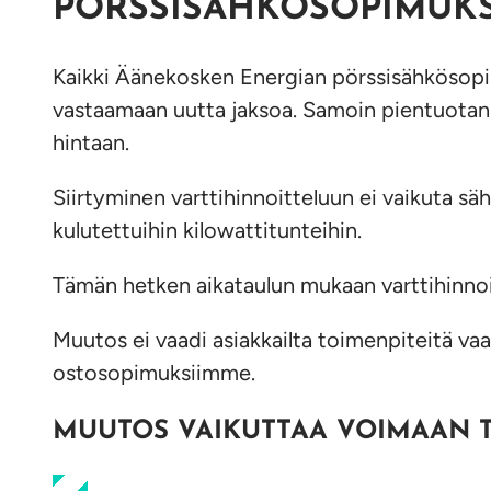
PÖRSSISÄHKÖSOPIMUKS
Kaikki Äänekosken Energian pörssisähkösopi
vastaamaan uutta jaksoa. Samoin pientuotann
hintaan.
Siirtyminen varttihinnoitteluun ei vaikuta s
kulutettuihin kilowattitunteihin.
Tämän hetken aikataulun mukaan varttihinnoi
Muutos ei vaadi asiakkailta toimenpiteitä v
ostosopimuksiimme.
MUUTOS VAIKUTTAA VOIMAAN TU