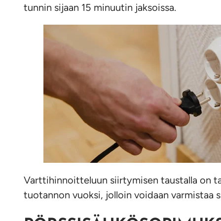
tunnin sijaan 15 minuutin jaksoissa.
Varttihinnoitteluun siirtymisen taustalla on
tuotannon vuoksi, jolloin voidaan varmistaa