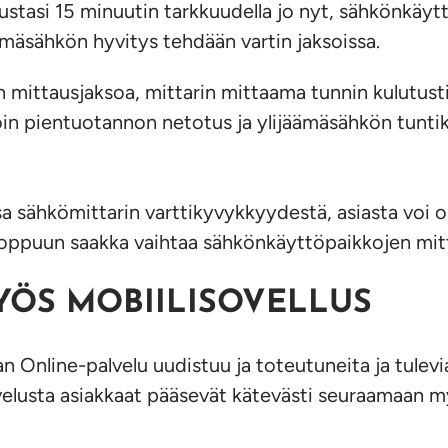
ustasi 15 minuutin tarkkuudella jo nyt, sähkönkäyt
mäsähkön hyvitys tehdään vartin jaksoissa.
n mittausjaksoa, mittarin mittaama tunnin kulutustie
oin pientuotannon netotus ja ylijäämäsähkön tuntiko
sa sähkömittarin varttikyvykkyydestä, asiasta voi
oppuun saakka vaihtaa sähkönkäyttöpaikkojen mitta
YÖS MOBIILISOVELLUS
line-palvelu uudistuu ja toteutuneita ja tulevia 
alvelusta asiakkaat pääsevät kätevästi seuraamaan