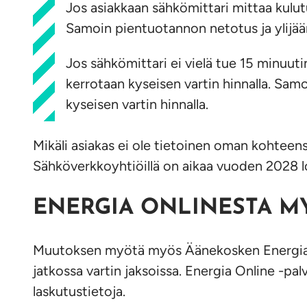
Jos asiakkaan sähkömittari mittaa kulut
Samoin pientuotannon netotus ja ylijää
Jos sähkömittari ei vielä tue 15 minuuti
kerrotaan kyseisen vartin hinnalla. Sam
kyseisen vartin hinnalla.
Mikäli asiakas ei ole tietoinen oman kohteen
Sähköverkkoyhtiöillä on aikaa vuoden 2028 l
ENERGIA ONLINESTA M
Muutoksen myötä myös Äänekosken Energian On
jatkossa vartin jaksoissa. Energia Online -p
laskutustietoja.