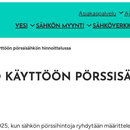
Asiakaspalvelu
Aj
VESI
SÄHKÖN MYYNTI
SÄHKÖVERK
ttöön pörssisähkön hinnoittelussa
SO KÄYTTÖÖN PÖRSSI
2025, kun sähkön pörssihintoja ryhdytään määritte