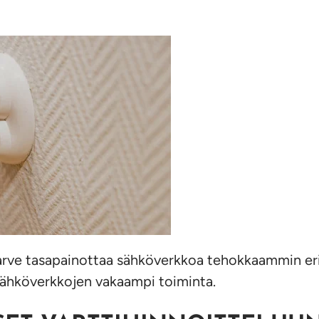
 tarve tasapainottaa sähköverkkoa tehokkaammin er
 sähköverkkojen vakaampi toiminta.