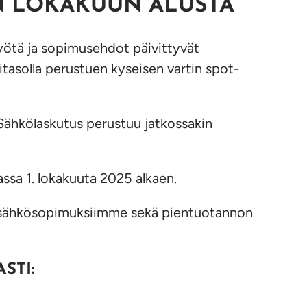
N LOKAKUUN ALUSTA
yötä ja sopimusehdot päivittyvät
asolla perustuen kyseisen vartin spot-
 Sähkölaskutus perustuu jatkossakin
sa 1. lokakuuta 2025 alkaen.
rssisähkösopimuksiimme sekä pientuotannon
STI: