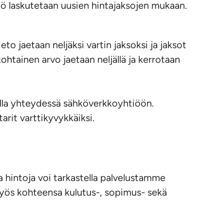
tö laskutetaan uusien hintajaksojen mukaan.
to jaetaan neljäksi vartin jaksoksi ja jaksot
htainen arvo jaetaan neljällä ja kerrotaan
 olla yhteydessä sähköverkkoyhtiöön.
rit varttikyvykkäiksi.
hintoja voi tarkastella palvelustamme
 myös kohteensa kulutus-, sopimus- sekä