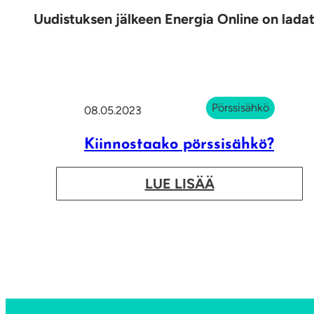
Uudistuksen jälkeen Energia Online on ladatt
Pörssisähkö
08.05.2023
Kiinnostaako pörssisähkö?
:
LUE LISÄÄ
K
i
i
n
n
o