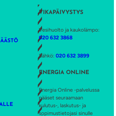
VIKAPÄIVYSTYS
Vesihuolto ja kaukolämpo:
020 632 3868
SÄÄSTÖ
Sähkö:
020 632 3899
ENERGIA ONLINE
Energia Online -palvelussa
pääset seuraamaan
ALLE
kulutus-, laskutus- ja
sopimustietojasi sinulle