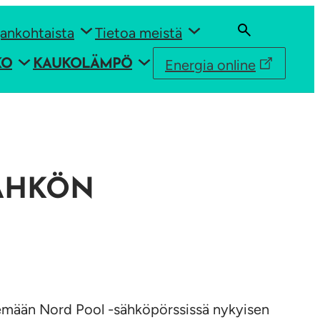
ankohtaista
Tietoa meistä
Energia online
KO
KAUKOLÄMPÖ
SÄHKÖN
lemään Nord Pool -sähköpörssissä nykyisen