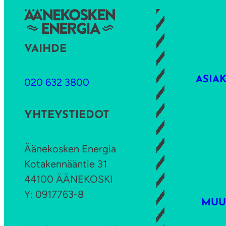
s
t
a
VAIHDE
a
k
ASIA
020 632 3800
o
p
YHTEYSTIEDOT
ö
r
s
Äänekosken Energia
s
Kotakennääntie 31
i
44100 ÄÄNEKOSKI
s
Y: 0917763-8
MUU
ä
h