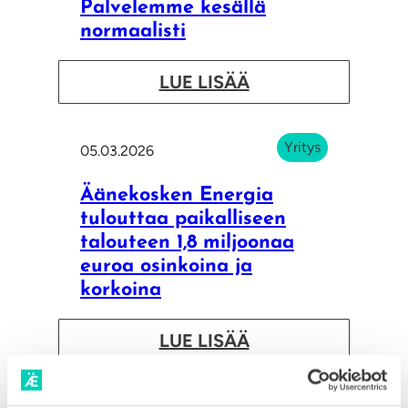
Palvelemme kesällä
normaalisti
:
LUE LISÄÄ
P
a
Yritys
05.03.2026
l
v
Äänekosken Energia
e
tulouttaa paikalliseen
talouteen 1,8 miljoonaa
l
euroa osinkoina ja
e
korkoina
m
m
:
LUE LISÄÄ
e
Ä
k
ä
Yritys