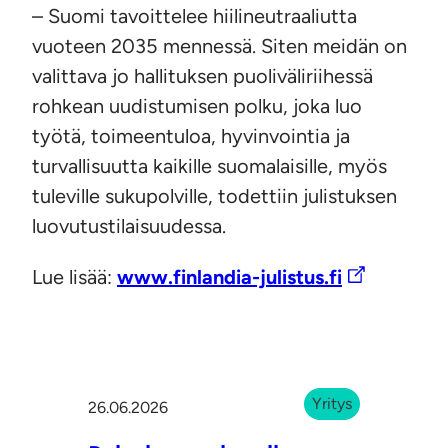
– Suomi tavoittelee hiilineutraaliutta
vuoteen 2035 mennessä. Siten meidän on
valittava jo hallituksen puoliväliriihessä
rohkean uudistumisen polku, joka luo
työtä, toimeentuloa, hyvinvointia ja
turvallisuutta kaikille suomalaisille, myös
tuleville sukupolville, todettiin julistuksen
luovutustilaisuudessa.
Lue lisää:
www.finlandia-julistus.fi
Yritys
26.06.2026