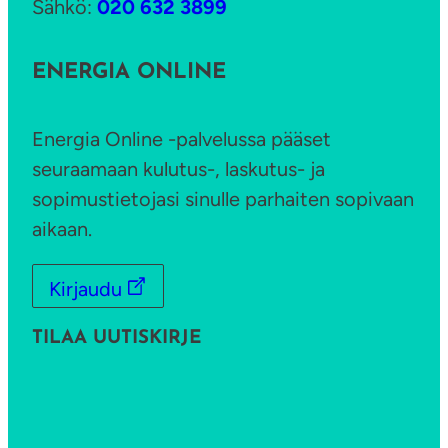
Sähkö:
020 632 3899
r
k
ENERGIA ONLINE
o
i
Energia Online -palvelussa pääset
n
seuraamaan kulutus-, laskutus- ja
a
sopimustietojasi sinulle parhaiten sopivaan
aikaan.
Kirjaudu
TILAA UUTISKIRJE