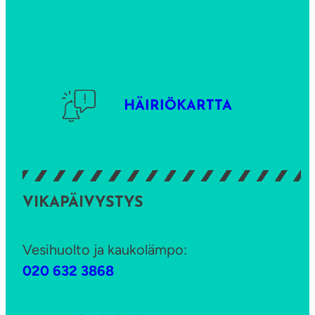
o
a
o
s
i
HÄIRIÖKARTTA
n
k
o
i
VIKAPÄIVYSTYS
n
a
j
Vesihuolto ja kaukolämpo:
a
020 632 3868
k
o