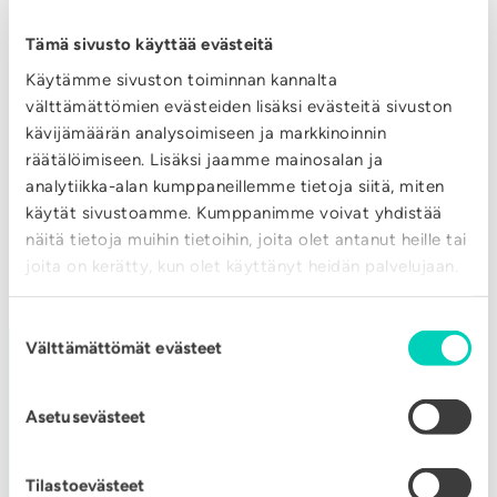
e
05.03.2026
n
s
Tämä sivusto käyttää evästeitä
e
Mitä tapahtui vuonna
ä
Käytämme sivuston toiminnan kannalta
k
2025?
l
välttämättömien evästeiden lisäksi evästeitä sivuston
o
l
kävijämäärän analysoimiseen ja markkinoinnin
:
LUE LISÄÄ
s
räätälöimiseen. Lisäksi jaamme mainosalan ja
ä
M
k
analytiikka-alan kumppaneillemme tietoja siitä, miten
n
i
käytät sivustoamme. Kumppanimme voivat yhdistää
e
o
näitä tietoja muihin tietoihin, joita olet antanut heille tai
t
n
r
joita on kerätty, kun olet käyttänyt heidän palvelujaan.
ä
E
m
t
n
Suostumuksen
a
a
e
Välttämättömät evästeet
valinta
a
p
r
l
a
g
Asetusevästeet
i
VAIHDE
h
i
s
t
a
Tilastoevästeet