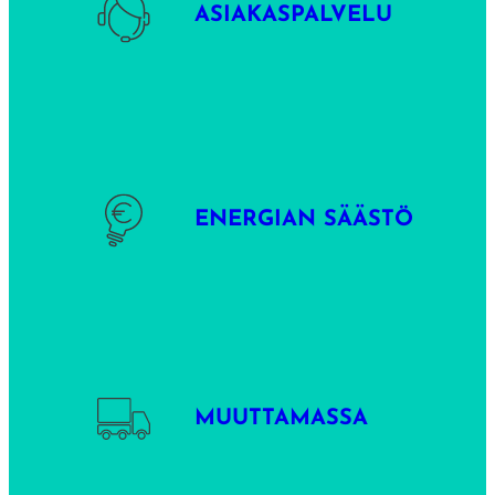
e
ASIAKASPALVELU
n
t
a
l
o
u
ENERGIAN SÄÄSTÖ
t
e
e
n
1
,
MUUTTAMASSA
8
m