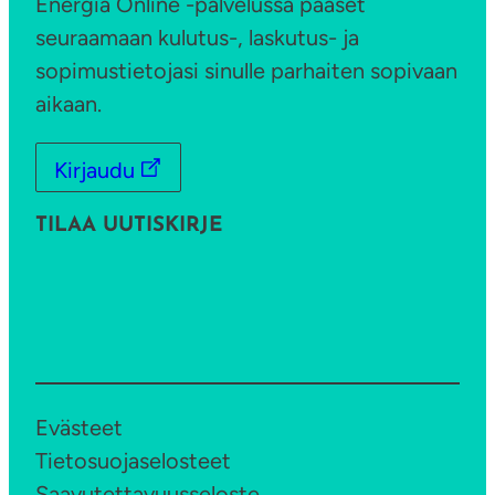
Energia Online -palvelussa pääset
n
seuraamaan kulutus-, laskutus- ja
a
sopimustietojasi sinulle parhaiten sopivaan
aikaan.
Kirjaudu
TILAA UUTISKIRJE
Evästeet
Tietosuojaselosteet
Saavutettavuusseloste