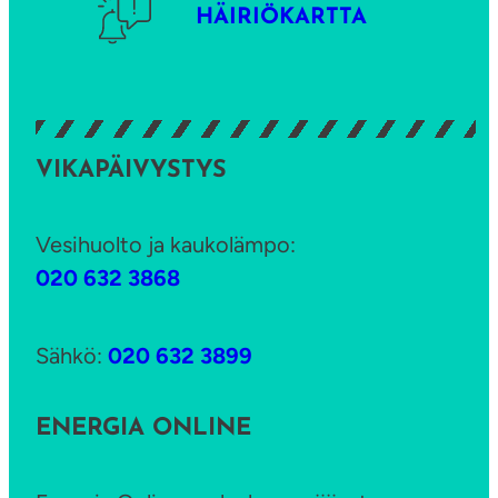
i
HÄIRIÖKARTTA
n
k
o
i
VIKAPÄIVYSTYS
n
a
j
Vesihuolto ja kaukolämpo:
a
020 632 3868
k
o
Sähkö:
020 632 3899
r
k
ENERGIA ONLINE
o
i