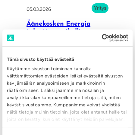
a
Yritys
05.03.2026
l
v
Äänekosken Energia
e
tulouttaa paikalliseen
talouteen 1,8 miljoonaa
l
euroa osinkoina ja
e
korkoina
m
Tämä sivusto käyttää evästeitä
m
Käytämme sivuston toiminnan kannalta
:
LUE LISÄÄ
e
välttämättömien evästeiden lisäksi evästeitä sivuston
Ä
kävijämäärän analysoimiseen ja markkinoinnin
k
ä
räätälöimiseen. Lisäksi jaamme mainosalan ja
Yritys
e
05.03.2026
analytiikka-alan kumppaneillemme tietoja siitä, miten
n
s
käytät sivustoamme. Kumppanimme voivat yhdistää
e
Mitä tapahtui vuonna
ä
näitä tietoja muihin tietoihin, joita olet antanut heille tai
k
2025?
joita on kerätty, kun olet käyttänyt heidän palvelujaan.
l
o
l
:
LUE LISÄÄ