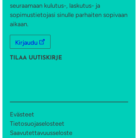
seuraamaan kulutus-, laskutus- ja
a
sopimustietojasi sinulle parhaiten sopivaan
aikaan.
Kirjaudu
TILAA UUTISKIRJE
Evästeet
Tietosuojaselosteet
Saavutettavuusseloste