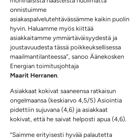
moninaisista haasteista huolimatta
onnistuimme
asiakaspalvelutehtävässämme kaikin puolin
hyvin. Haluamme myös kiittää
asiakkaitamme ymmärtäväisyydestä ja
joustavuudesta tässä poikkeuksellisessa
maailmantilanteessa”, sanoo Äänekosken
Energian toimitusjohtaja
Maarit Herranen
.
Asiakkaat kokivat saaneensa ratkaisun
ongelmaansa (keskiarvo 4,5/5) Asiointia
pidettiin sujuvana (4,6) ja asiakkaat
kokivat, että he saivat helposti apua (4,6).
“Saimme erityisesti hyvää palautetta