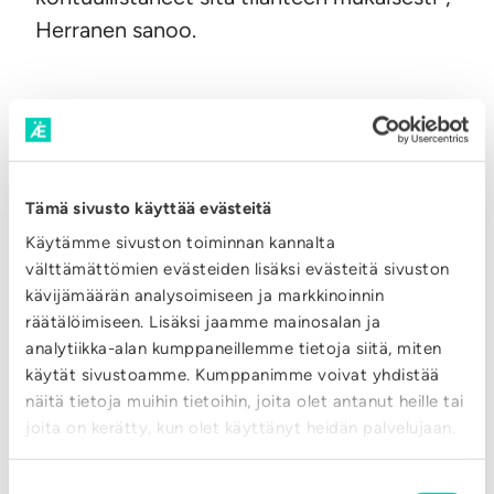
Herranen sanoo.
Tämä sivusto käyttää evästeitä
Käytämme sivuston toiminnan kannalta
välttämättömien evästeiden lisäksi evästeitä sivuston
Yritys
26.06.2026
kävijämäärän analysoimiseen ja markkinoinnin
räätälöimiseen. Lisäksi jaamme mainosalan ja
Palvelemme kesällä
analytiikka-alan kumppaneillemme tietoja siitä, miten
normaalisti
käytät sivustoamme. Kumppanimme voivat yhdistää
näitä tietoja muihin tietoihin, joita olet antanut heille tai
:
LUE LISÄÄ
joita on kerätty, kun olet käyttänyt heidän palvelujaan.
P
Suostumuksen
a