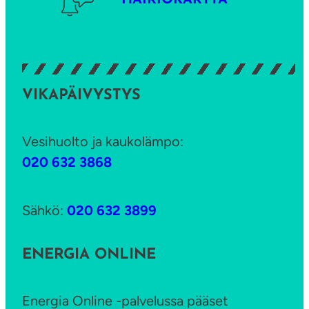
HÄIRIÖKARTTA
n
k
o
i
VIKAPÄIVYSTYS
n
a
j
Vesihuolto ja kaukolämpo:
a
020 632 3868
k
o
Sähkö:
020 632 3899
r
k
ENERGIA ONLINE
o
i
Energia Online -palvelussa pääset
n