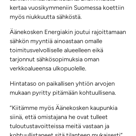
kertaa vuosikymmeniin Suomessa koettiin
myös niukkuutta sähköstä.
Äänekosken Energiakin joutui rajoittamaan
sähkön myyntiä ainoastaan omalle
toimitusvelvolliselle alueelleen eikä
tarjonnut sähkösopimuksia oman
verkkoalueensa ulkopuolelle.
Hintataso on paikallisen yhtiön arvojen
mukaan pyritty pitämään kohtuullisena.
“Kiitämme myös Äänekosken kaupunkia
siinä, että omistajana he ovat tulleet
tuloutustavoitteissa meitä vastaan ja
kohtuullistaneet sitä tilanteen mukaisesti”,