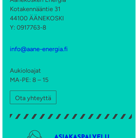
n
t
Kotakennääntie 31
n
t
44100 ÄÄNEKOSKI
a
a
Y: 0917763-8
2
a
0
p
info@aane-energia.fi
2
a
5
i
?
k
Aukioloajat
a
MA-PE: 8 – 15
l
l
Ota yhteyttä
i
s
e
e
ASIAKASPALVELU