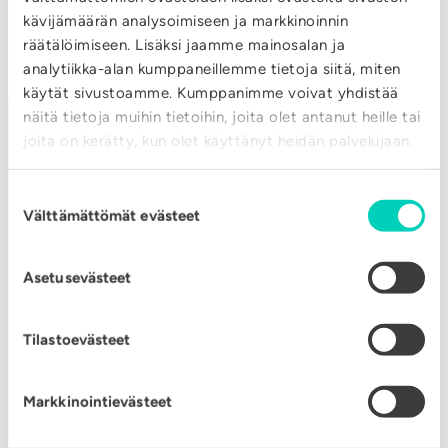
e
m
kävijämäärän analysoimiseen ja markkinoinnin
k
n
räätälöimiseen. Lisäksi jaamme mainosalan ja
i
o
h
analytiikka-alan kumppaneillemme tietoja siitä, miten
t
-
käytät sivustoamme. Kumppanimme voivat yhdistää
i
t
j
näitä tietoja muihin tietoihin, joita olet antanut heille tai
n
a
joita on kerätty, kun olet käyttänyt heidän palvelujaan.
a
n
r
u
o
i
Suostumuksen
VAIHDE
m
i
Välttämättömät evästeet
valinta
n
p
t
l
i
020 632 3800
t
Asetusevästeet
u
k
e
k
a
YHTEYSTIEDOT
l
Tilastoevästeet
e
i
u
m
v
a
Äänekosken Energia
Markkinointievästeet
a
o
k
Kotakennääntie 31
l