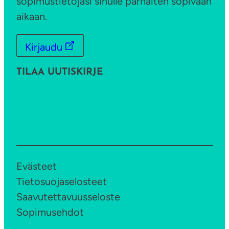
sopimustietojasi sinulle parhaiten sopivaan
aikaan.
Kirjaudu
TILAA UUTISKIRJE
Evästeet
Tietosuojaselosteet
Saavutettavuusseloste
Sopimusehdot