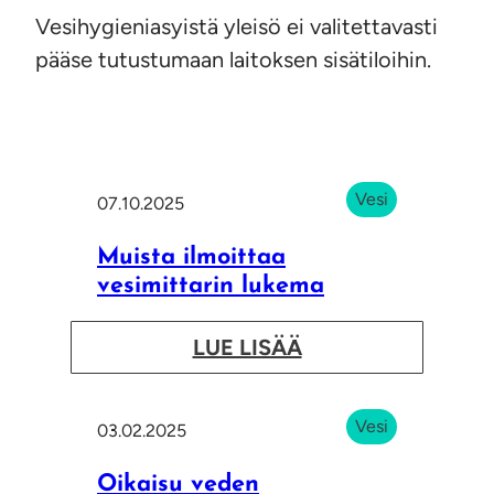
Vesihygieniasyistä yleisö ei valitettavasti
pääse tutustumaan laitoksen sisätiloihin.
Vesi
07.10.2025
Muista ilmoittaa
vesimittarin lukema
:
LUE LISÄÄ
M
u
Vesi
03.02.2025
i
s
Oikaisu veden