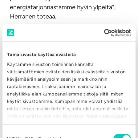
energiatarjonnastamme hyvin ylpeitä”,
Herranen toteaa.
Tämä sivusto käyttää evästeitä
Käytämme sivuston toiminnan kannalta
Yritys
välttämättömien evästeiden lisäksi evästeitä sivuston
26.06.2026
kävijämäärän analysoimiseen ja markkinoinnin
räätälöimiseen. Lisäksi jaamme mainosalan ja
Palvelemme kesällä
analytiikka-alan kumppaneillemme tietoja siitä, miten
normaalisti
käytät sivustoamme. Kumppanimme voivat yhdistää
näitä tietoja muihin tietoihin, joita olet antanut heille tai
:
LUE LISÄÄ
joita on kerätty, kun olet käyttänyt heidän palvelujaan.
P
a
Suostumuksen
Yritys
05.03.2026