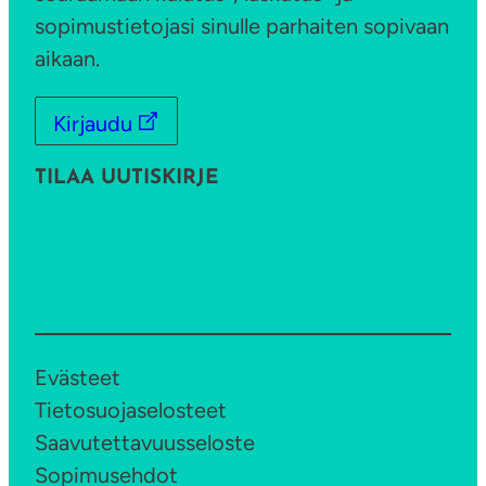
a
sopimustietojasi sinulle parhaiten sopivaan
aikaan.
Kirjaudu
TILAA UUTISKIRJE
Evästeet
Tietosuojaselosteet
Saavutettavuusseloste
Sopimusehdot