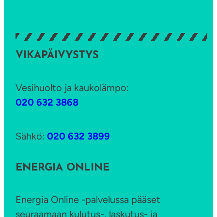
k
o
i
VIKAPÄIVYSTYS
n
a
j
Vesihuolto ja kaukolämpo:
a
020 632 3868
k
o
Sähkö:
020 632 3899
r
k
ENERGIA ONLINE
o
i
Energia Online -palvelussa pääset
n
seuraamaan kulutus-, laskutus- ja