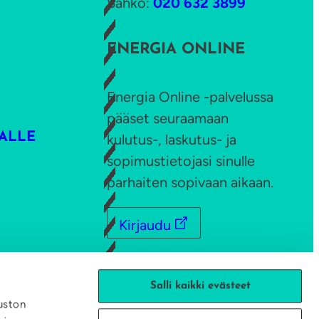
Sähkö:
020 632 3899
ENERGIA ONLINE
Energia Online -palvelussa
pääset seuraamaan
ALLE
kulutus-, laskutus- ja
sopimustietojasi sinulle
parhaiten sopivaan aikaan.
Kirjaudu
TILAA UUTISKIRJE
Salli kaikki evästeet
uston
RTTA