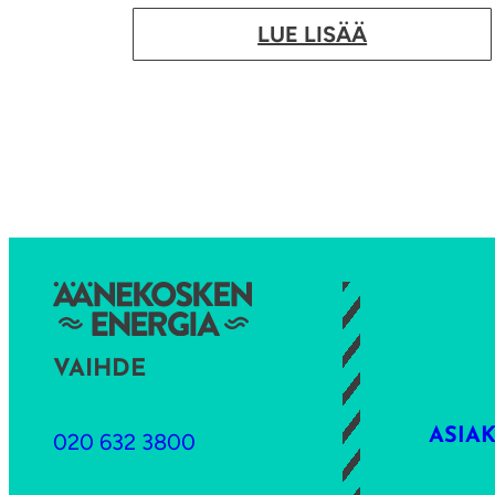
:
LUE LISÄÄ
E
-
l
a
s
k
u
t
u
s
VAIHDE
k
a
ASIA
020 632 3800
m