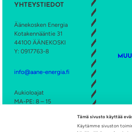
p
YHTEYSTIEDOT
a
n
Äänekosken Energia
j
Kotakennääntie 31
a
44100 ÄÄNEKOSKI
n
Y: 0917763-8
a
MUU
r
v
info@aane-energia.fi
o
n
Aukioloajat
t
MA-PE: 8 – 15
a
s
Tämä sivusto käyttää evä
Ota yhteyttä
u
Käytämme sivuston toimin
LI