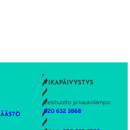
VIKAPÄIVYSTYS
Vesihuolto ja kaukolämpo:
020 632 3868
SÄÄSTÖ