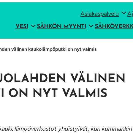
Asiakaspalvelu
Aj
VESI
SÄHKÖN MYYNTI
SÄHKÖVERK
hden välinen kaukolämpöputki on nyt valmis
UOLAHDEN VÄLINEN
I ON NYT VALMIS
kaukolämpöverkostot yhdistyivät
,
kun kummankin t