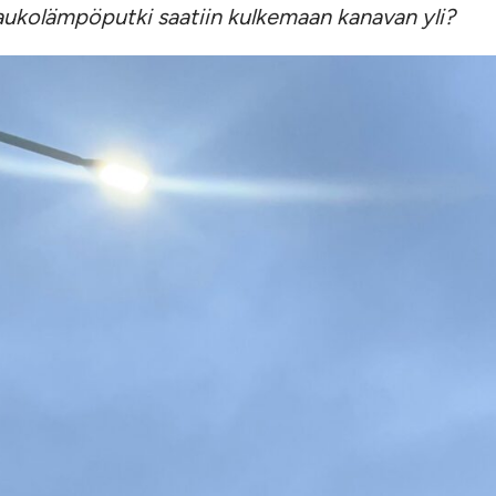
 kaukolämpöputki saatiin kulkemaan kanavan yli?