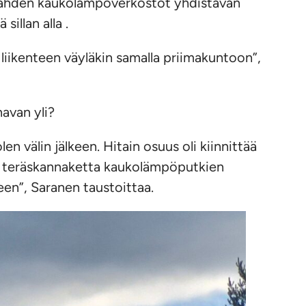
lahden kaukolämpöverkostot yhdistävän
illan alla .
 liikenteen väyläkin samalla priimakuntoon”,
navan yli?
n välin jälkeen. Hitain osuus oli kiinnittää
avaa teräskannaketta kaukolämpöputkien
een”, Saranen taustoittaa.