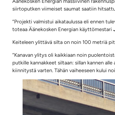
Äänekosken Energian massiivinen rakennuspr
siirtoputken viimeiset saumat saatiin hitsatt
“Projekti valmistui aikataulussa eli ennen tu
toteaa Äänekosken Energian käyttömestari
Keiteleen ylittävä silta on noin 100 metriä p
“Kanavan ylitys oli kaikkiaan noin puolentoist
putkille kannakkeet siltaan: sillan kannen al
kiinnitystä varten. Tähän vaiheeseen kului n