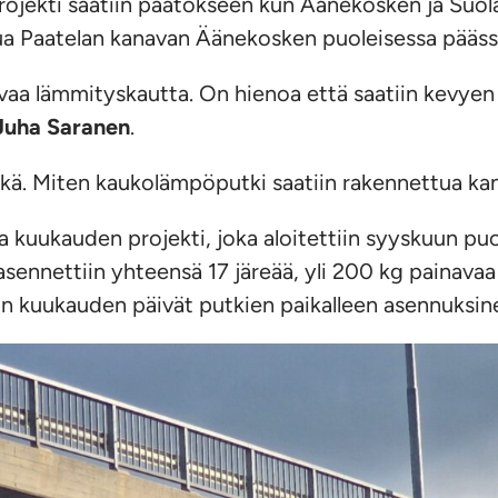
ojekti saatiin päätökseen kun Äänekosken ja Suo
ua Paatelan kanavan Äänekosken puoleisessa päässä s
levaa lämmityskautta. On hienoa että saatiin kevyen
Juha Saranen
.
itkä. Miten kaukolämpöputki saatiin rakennettua ka
a kuukauden projekti, joka aloitettiin syyskuun puole
le asennettiin yhteensä 17 järeää, yli 200 kg pain
oin kuukauden päivät putkien paikalleen asennuksin