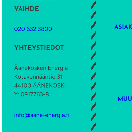
s
v
r
VAIHDE
,
i
i
n
t
n
ASIA
y
020 632 3800
t
a
t
y
:
l
YHTEYSTIEDOT
v
Ö
ö
ä
l
y
Äänekosken Energia
t
j
d
Kotakennääntie 31
y
ä
44100 ÄÄNEKOSKI
l
t
Y: 0917763-8
ä
v
MUU
m
u
m
info@aane-energia.fi
o
i
s
t