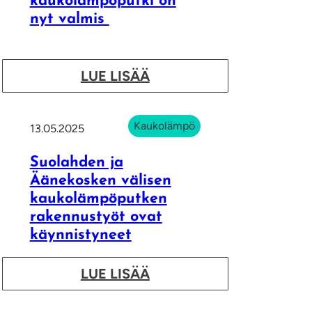
kaukolämpöputki on
nyt valmis
:
LUE LISÄÄ
Ä
ä
Kaukolämpö
13.05.2025
n
e
Suolahden ja
k
Äänekosken välisen
kaukolämpöputken
o
rakennustyöt ovat
s
käynnistyneet
k
e
:
LUE LISÄÄ
n
S
j