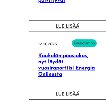
päivittyvät
:
LUE LISÄÄ
K
a
Kaukolämpö
12.06.2025
u
k
Kaukolämpöasiakas,
o
nyt löydät
vuosiraporttisi Energia
l
Onlinesta
ä
m
m
:
LUE LISÄÄ
ö
K
n