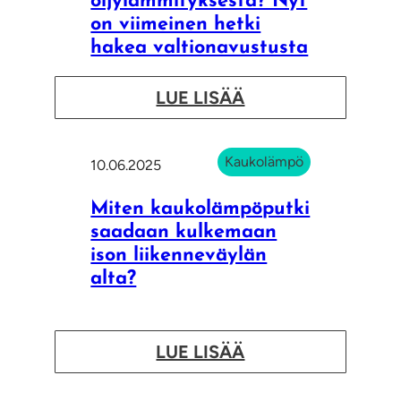
öljylämmityksestä? Nyt
on viimeinen hetki
hakea valtionavustusta
:
LUE LISÄÄ
O
l
Kaukolämpö
10.06.2025
e
t
Miten kaukolämpöputki
k
saadaan kulkemaan
ison liikenneväylän
o
alta?
h
a
r
:
LUE LISÄÄ
k
M
i