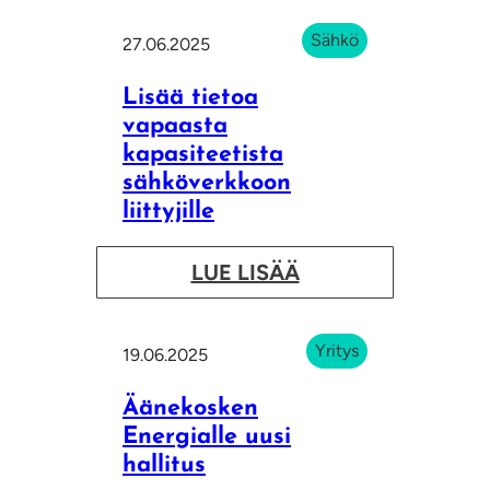
l
5
a
Sähkö
27.06.2025
m
i
i
Lisää tietoa
s
n
vapaasta
t
kapasiteetista
u
a
sähköverkkoon
u
a
liittyjille
t
u
i
r
:
LUE LISÄÄ
n
i
L
j
n
i
Yritys
a
19.06.2025
k
s
k
o
ä
Äänekosken
s
v
ä
Energialle uusi
o
o
hallitus
t
k