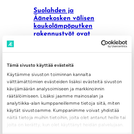
u
i
l
k
t
u
s
t
Suolahden ja
ä
ö
l
i
s
Äänekosken välisen
u
m
v
ö
kaukolämpöputken
m
a
s
p
e
y
rakennustyöt ovat
m
ö
r
käynnistyneet
d
e
p
k
ä
a
u
:
k
LUE LISÄÄ
t
u
t
Tämä sivusto käyttää evästeitä
S
o
v
r
k
Käytämme sivuston toiminnan kannalta
u
o
u
07.04.2025
i
välttämättömien evästeiden lisäksi evästeitä sivuston
i
o
n
Energian hankinta
o
kävijämäärän analysoimiseen ja markkinoinnin
n
s
l
l
räätälöimiseen. Lisäksi jaamme mainosalan ja
s
k
a
a
i
Lisää päästötöntä
analytiikka-alan kumppaneillemme tietoja siitä, miten
i
o
a
tuotantoa
käytät sivustoamme. Kumppanimme voivat yhdistää
h
i
r
v
näitä tietoja muihin tietoihin, joita olet antanut heille tai
d
d
t
a
joita on kerätty, kun olet käyttänyt heidän palvelujaan.
o
:
LUE LISÄÄ
a
e
t
p