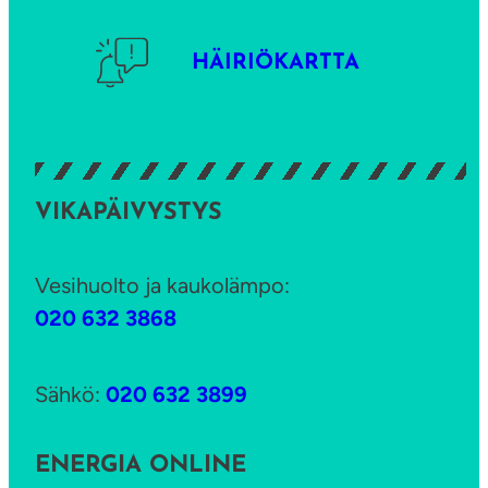
y
n
HÄIRIÖKARTTA
e
e
t
VIKAPÄIVYSTYS
Vesihuolto ja kaukolämpo:
020 632 3868
Sähkö:
020 632 3899
ENERGIA ONLINE