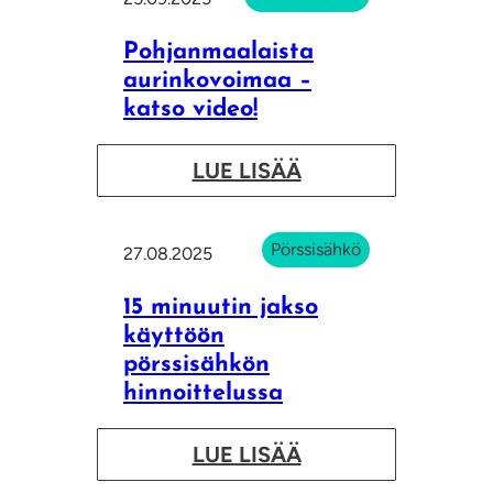
Pohjanmaalaista
aurinkovoimaa –
katso video!
:
LUE LISÄÄ
P
o
Pörssisähkö
27.08.2025
h
j
15 minuutin jakso
a
käyttöön
pörssisähkön
n
hinnoittelussa
m
a
:
LUE LISÄÄ
a
1